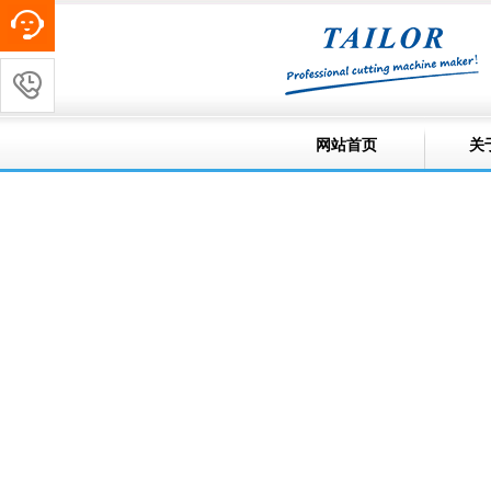

网站首页
关