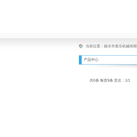
当前位置：
丽水市泰乐机械有限
产品中心
共0条 每页9条 页次：1/1