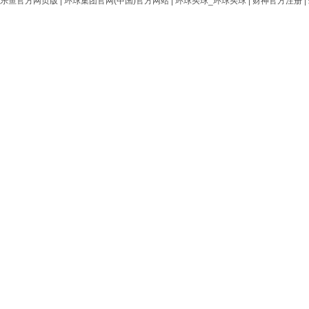
乐鱼官方网页版
|
环球集团官网(中国)官方网站
|
环球买球_环球买球
|
财神官方注册
|